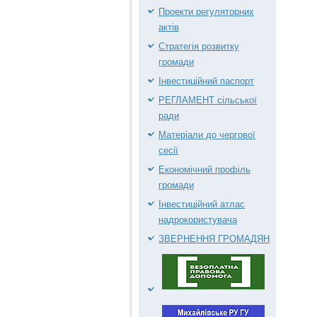
Проекти регуляторних
актів
Стратегія розвитку
громади
Інвестиційний паспорт
РЕГЛАМЕНТ сільської
ради
Матеріали до чергової
сесії
Економічний профіль
громади
Інвестиційний атлас
надрокористувача
ЗВЕРНЕННЯ ГРОМАДЯН