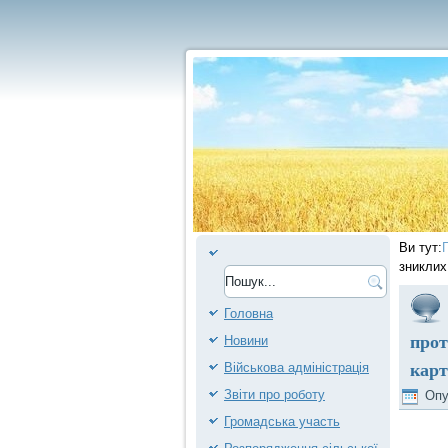
Ви тут:
зниклих
Головна
прот
Новини
карт
Військова адміністрація
Звіти про роботу
Опу
Громадська участь