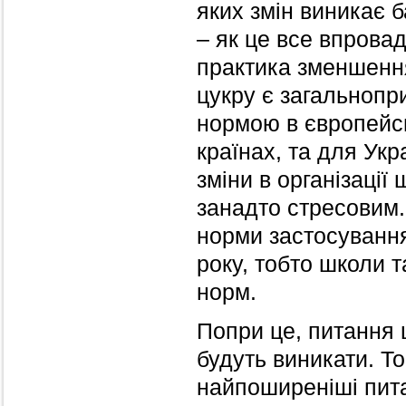
яких змін виникає б
– як це все впрова
практика зменшення
цукру є загальноп
нормою в європейс
країнах, та для Ук
зміни в організації
занадто стресовим.
норми застосування 
року, тобто школи т
норм.
Попри це, питання щ
будуть виникати. То
найпоширеніші пита