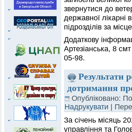
звернутися до вете
державної лікарні 
підрозділів за міс
Додаткову інформац
Артезіанська, 8 смт
05-98.
Результати 
дотримання про
Опубліковано: По
Надрукувати
| Пер
За січень місяць 2
управління та Гол