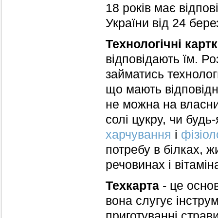
18 років має відпов
України від 24 бере
Технологічні карт
відповідають їм. Р
займатись технологи
що мають відповідну
не можна на власни
солі цукру, чи будь-
харчування
і
фізіол
потребу в білках, ж
речовинах і вітаміна
Техкарта
- це осно
вона слугує інстру
приготуванні страви 