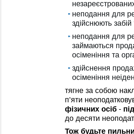
незареєстрованих
неподання для ре
здійснюють забій 
неподання для ре
займаються прода
осіменіння та орг
здійснення прода
осіменіння неіде
тягне за собою на
п’яти неоподаткову
фізичних осіб
-
пі
до десяти неоподат
Тож будьте пильни