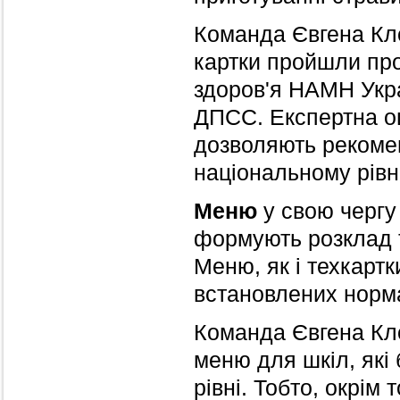
Команда Євгена Кл
картки пройшли про
здоров'я НАМН Укра
ДПСС. Експертна оці
дозволяють рекомен
національному рівн
Меню
у свою чергу 
формують розклад т
Меню, як і техкартк
встановлених нормам
Команда Євгена Кл
меню для шкіл, які
рівні. Тобто, окрім