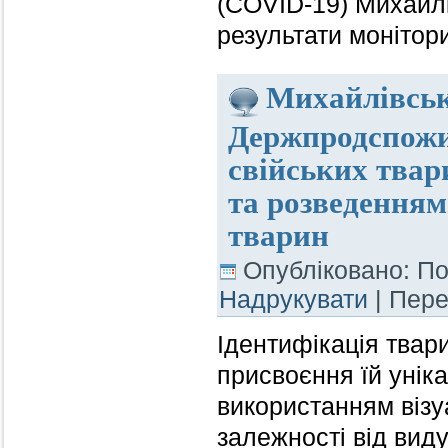
(COVID-19) Михайлі
результати монітор
Михайлівськ
Держпродспожи
свійських твар
та розведенням
тварин
Опубліковано: По
Надрукувати
| Пер
Ідентифікація твар
присвоєння їй унік
використанням візу
залежності від виду