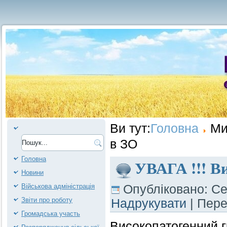
Ви тут:
Головна
Ми
в ЗО
Головна
УВАГА !!! В
Новини
Опубліковано: Се
Військова адміністрація
Звіти про роботу
Надрукувати
| Пер
Громадська участь
Високопатогенний г