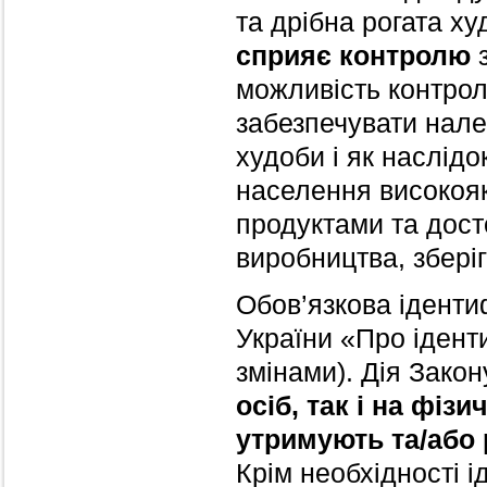
та дрібна рогата ху
сприяє контролю
з
можливість контрол
забезпечувати нале
худоби і як наслідо
населення високояк
продуктами та дост
виробництва, зберіг
Обов’язкова іденти
України «Про ідент
змінами). Дія Зако
осіб, так і на фіз
утримують та/або 
Крім необхідності 