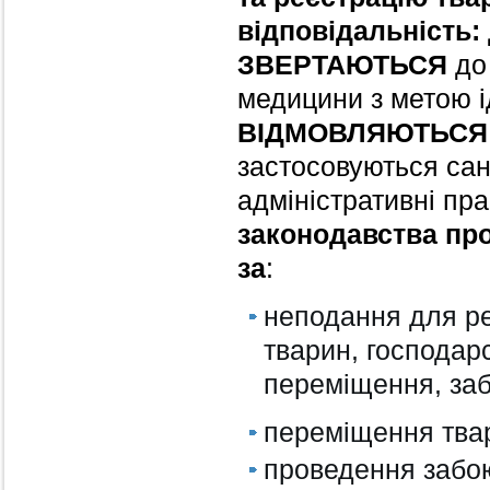
відповідальність:
ЗВЕРТАЮТЬСЯ
до 
медицини з метою ід
ВІДМОВЛЯЮТЬСЯ
застосовуються сан
адміністративні пр
законодавства про
за
:
неподання для ре
тварин, господар
переміщення, забі
переміщення твар
проведення забою