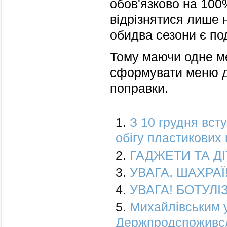
обов'язково на 100%
відрізнятися лише 
обидва сезони є по
Тому маючи одне ме
сформувати меню дл
поправки.
З 10 грудня вст
обігу пластикових 
ГАДЖЕТИ ТА Д
УВАГА, ШАХРАЇ
УВАГА! БОТУЛІ
Михайлівським 
Держпродспоживслу