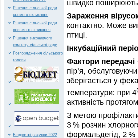
швидко поширюютьс
Рішення сільської ради
Зараження вірусо
сьомого скликання
Рішення сільської ради
контактно. Може ви
восьмого скликання
птиці.
Рішення виконавчого
комітету сільської ради
Інкубаційний пері
Розпорядження сільського
Фактори передачі
голови
пір’я, обслуговуюч
зберігається у фека
температури: при 4
активність протягом
З метою профілакти
3 % розчин хлорног
формальдегід, 2 % 
Бюджетні рахунки 2022