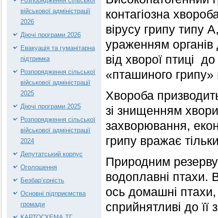
Розпорядження сільської
військової адміністрації
контагіозна хвороб
2026
вірусу грипу типу 
Діючі програми 2026
ураженням органів
Евакуація та гуманітарна
від хворої птиці до
підтримка
Розпорядження сільської
«пташиного грипу»
військової адміністрації
Хвороба призводить
2025
Діючі програми 2025
зі знищенням хворих
Розпорядження сільської
захворювання, еко
військової адміністрації
грипу вражає тільки
2024
Депутатський корпус
Природним резервуа
Оголошення
водоплавні птахи. 
Безбар’єрність
ось домашні птахи, 
Основні підприємства
громади
сприйнятливі до її 
КАРТОСХЕМА ТГ