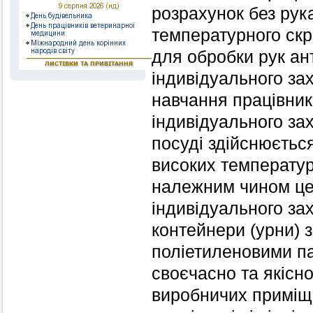
розрахунок без рук
температурного скри
для обробки рук ант
індивідуального за
навчання працівник
індивідуального за
посуді здійснюється
високих температур
належним чином цен
індивідуального за
контейнери (урни) 
поліетиленовими па
своєчасно та якісн
виробничих приміще