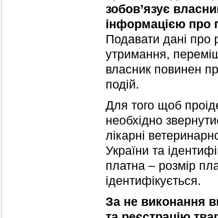
зобов’язує власник
інформацією про п
Подавати дані про 
утримання, переміще
власник повинен про
подій.
Для того щоб проід
необхідно звернути
лікарні ветеринарн
України та ідентиф
платна – розмір пл
ідентифікується.
За не виконання в
та реєстрацію тва