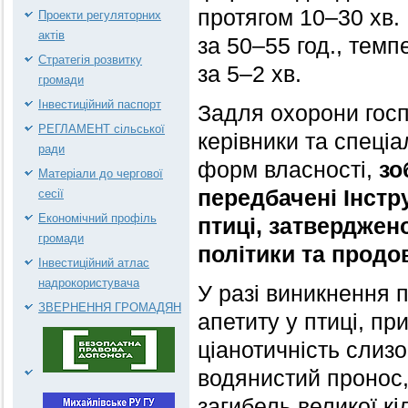
протягом 10–30 хв.
Проекти регуляторних
актів
за 50–55 год., тем
Стратегія розвитку
за 5–2 хв.
громади
Інвестиційний паспорт
Задля охорони госп
РЕГЛАМЕНТ сільської
керівники та спеціа
ради
форм власності,
зо
Матеріали до чергової
передбачені Інстру
сесії
Економічний профіль
птиці, затверджен
громади
політики та продо
Інвестиційний атлас
надрокористувача
У разі виникнення 
ЗВЕРНЕННЯ ГРОМАДЯН
апетиту у птиці, при
ціанотичність слизо
водянистий пронос,
загибель великої кі