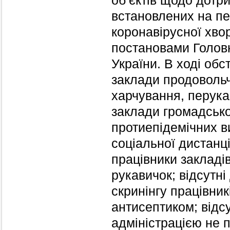
об’єктів щодо дотр
встановлених на пе
коронавірусної хво
постановами Головн
України. В ході обс
заклади продовольч
харчування, перукар
заклади громадськ
протиепідемічних в
соціальної дистанці
працівники закладів
рукавичок; відсутн
скринінгу працівник
антисептиком; відсу
адміністрацією не 