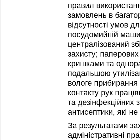
правил використанн
замовлень в багато
відсутності умов д
посудомийній маши
централізований зб
захисту; паперових 
кришками та однор
подальшою утилізац
вологе прибирання 
контакту рук праців
та дезінфекційних 
антисептики, які не
За результатами за
адміністративні пр