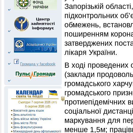
Запорізькій област
підконтрольних об’
обмежень, встановл
поширенням корона
затверджених пост
лікаря України
В ході проведених 
Громада у facebook
(заклади продовольч
громадського харчу
громадського приз
протиепідемічних в
соціальної дистанці
маркування для пер
менше 1,5м; працівн