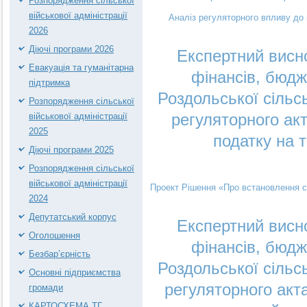
Розпорядження сільської
військової адміністрації
Аналіз регуляторного впливу до 
2026
Діючі програми 2026
Експертний висно
Евакуація та гуманітарна
фінансів, бюдж
підтримка
Роздольської сільс
Розпорядження сільської
регуляторного ак
військової адміністрації
2025
податку на т
Діючі програми 2025
Розпорядження сільської
військової адміністрації
Проект Рішення «Про встановлення ст
2024
Депутатський корпус
Експертний висно
Оголошення
фінансів, бюдж
Безбар’єрність
Роздольської сільс
Основні підприємства
регуляторного акт
громади
КАРТОСХЕМА ТГ