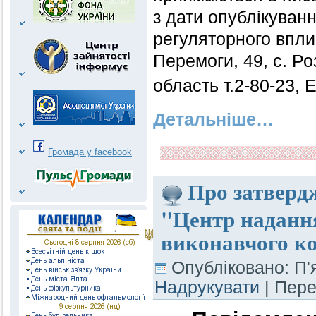
з дати опублікуванн
регуляторного вплив
Перемоги, 49, с. Р
область т.2-80-23, 
Детальніше…
Громада у facebook
Про затверд
"Центр надання
виконавчого ко
Опубліковано: П'
Надрукувати
| Пер