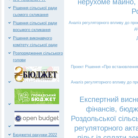
нерухоме майно, в
Рішення сільської ради
Р
сьомого скликання
Аналіз регуляторного впливу до про
Рішення сільської ради
д
восьмого скликання
Рішення виконавчого
комітету сільської ради
Розпорядження сільського
голови
Проект Рішення «Про встановлення с
Аналіз регуляторного впливу до пр
Експертний висно
фінансів, бюдж
Роздольської сільс
регуляторного акт
Бюджетні рахунки 2022
пільг із сплати з