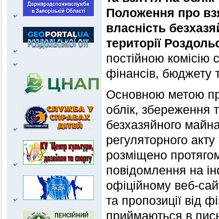
Положення про взя
власність безхазя
території Роздоль
постійною комісію 
фінансів, бюджету 
Основною метою при
облік, збереження 
безхазяйного майна
регуляторного акту
розміщено протягом
повідомлення на ін
офіційному веб-сай
та пропозиції від ф
приймаються в пись