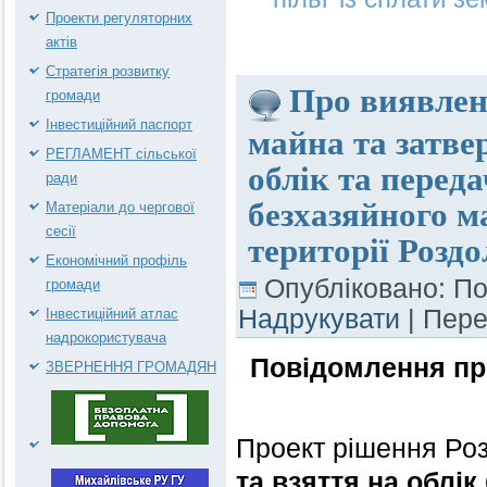
Проекти регуляторних
актів
Стратегія розвитку
Про виявленн
громади
майна та затве
Інвестиційний паспорт
РЕГЛАМЕНТ сільської
облік та перед
ради
безхазяйного м
Матеріали до чергової
сесії
території Роздо
Економічний профіль
Опубліковано: По
громади
Надрукувати
| Пер
Інвестиційний атлас
надрокористувача
Повідомлення пр
ЗВЕРНЕННЯ ГРОМАДЯН
Проект рішення Роз
та взяття на облі