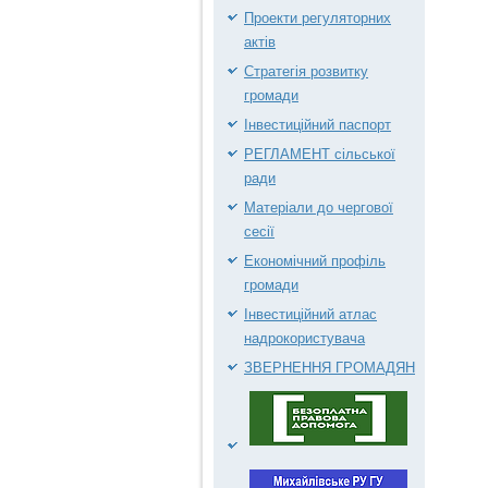
Проекти регуляторних
актів
Стратегія розвитку
громади
Інвестиційний паспорт
РЕГЛАМЕНТ сільської
ради
Матеріали до чергової
сесії
Економічний профіль
громади
Інвестиційний атлас
надрокористувача
ЗВЕРНЕННЯ ГРОМАДЯН