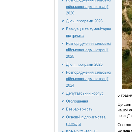
Розпорядження сільської
військової адміністрації
2026
Діючі програми 2026
Евакуація та гуманітарна
підтримка
Розпорядження сільської
військової адміністрації
2025
Діючі програми 2025
Розпорядження сільської
військової адміністрації
2024
Депутатський корпус
6 травн
Оголошення
Це свят
Безбар’єрність
нашої о
позиції
Основні підприємства
громади
Сьогодн
це наш 
КАРТОСХЕМА ТГ