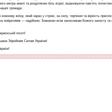
ного метра землі та розділяємо біль втрат, вшановуючи пам’ять полеглих 
 нашої громади.
 кожному воїну, який зараз у строю, за силу, терпіння та вірність прися
ка побратимів — надійною. Бажаємо всім захисникам Божого захисту та 
раїнській піхоті!
 шана Збройним Силам України!
країні!