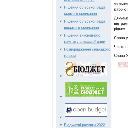
звільне
Рішення сільської ради
історію
сьомого скликання
Дякуємо
Рішення сільської ради
підтрим
восьмого скликання
рідних.
Рішення виконавчого
Слава ук
комітету сільської ради
Честь і
Розпорядження сільського
Слава У
голови
Бюджетні рахунки 2022