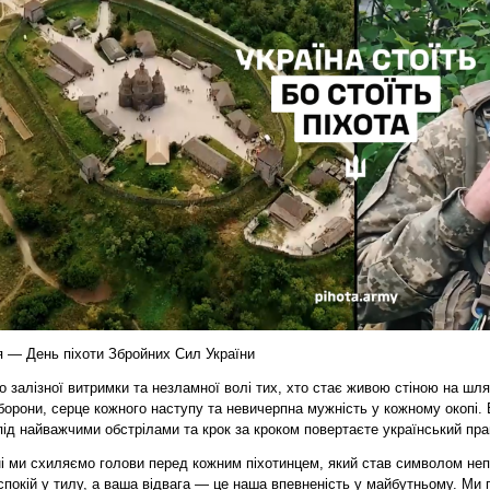
я — День піхоти Збройних Сил України
о залізної витримки та незламної волі тих, хто стає живою стіною на шл
борони, серце кожного наступу та невичерпна мужність у кожному окопі.
 під найважчими обстрілами та крок за кроком повертаєте український пра
і ми схиляємо голови перед кожним піхотинцем, який став символом неп
спокій у тилу, а ваша відвага — це наша впевненість у майбутньому. Ми 