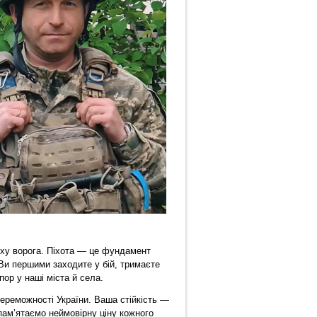
яху ворога. Піхота — це фундамент
 Ви першими заходите у бій, тримаєте
пор у наші міста й села.
ереможності України. Ваша стійкість —
пам’ятаємо неймовірну ціну кожного