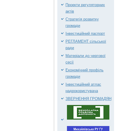
Проекти регуляторних
актів
Стратегія розвитку
громади
Інвестиційний паспорт
РЕГЛАМЕНТ сільської
ради
Матеріали до чергової
сесії
Економічний профіль
громади
Інвестиційний атлас
надрокористувача
ЗВЕРНЕННЯ ГРОМАДЯН