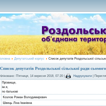
Головна
Депутатський корпус
Список депутатів Роздольської сільськ
Список депутатів Роздольської сільської ради сьомог
бліковано: П'ятниця, 14 вересня 2018, 07:20
|
Надрукувати
| Перегл
Прізвище,
ім.я,
по батькові
Козлов Роман Володимирович
Швець Ліна Іванівна