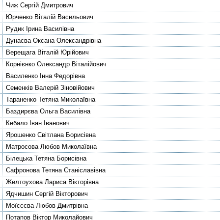
Чиж Сергій Дмитрович
Юрченко Віталій Васильович
Рудик Ірина Василівна
Дунаєва Оксана Олександрівна
Верещага Віталій Юрійович
Корнієнко Олександр Віталійович
Василенко Інна Федорівна
Семенків Валерій Зіновійович
Тараненко Тетяна Миколаївна
Баздирєва Ольга Василівна
Кебало Іван Іванович
Ярошенко Світлана Борисівна
Матросова Любов Миколаївна
Білецька Тетяна Борисівна
Сафронова Тетяна Станіславівна
Желтоухова Лариса Вікторівна
Ядчишин Сергій Вікторович
Моїсєєва Любов Дмитрівна
Потапов Віктор Миколайович