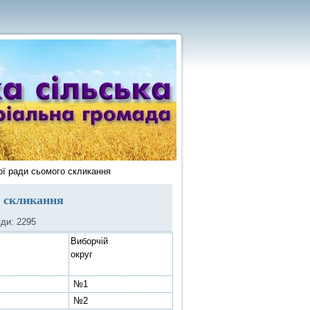
ої ради сьомого скликання
о скликання
яди: 2295
Виборчій
округ
№1
№2