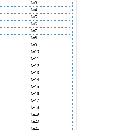
№3
№4
№5
№6
№7
№8
№9
№10
№11
№12
№13
№14
№15
№16
№17
№18
№19
№20
№21