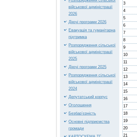
Розпорядження сільської
3
військової адміністрації
4
2026
5
Діючі програми 2026
6
Евакуація та гуманітарна
7
підтримка
8
Розпорядження сільської
9
військової адміністрації
10
2025
11
Діючі програми 2025
12
Розпорядження сільської
13
військової адміністрації
14
2024
15
Депутатський корпус
16
Оголошення
17
18
Безбар’єрність
19
Основні підприємства
20
громади
21
КАРТОСХЕМА ТГ