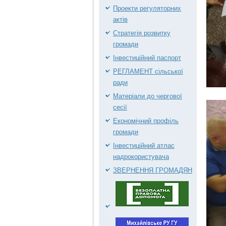
Проекти регуляторних
актів
Стратегія розвитку
громади
Інвестиційний паспорт
РЕГЛАМЕНТ сільської
ради
Матеріали до чергової
сесії
Економічний профіль
громади
Інвестиційний атлас
надрокористувача
ЗВЕРНЕННЯ ГРОМАДЯН