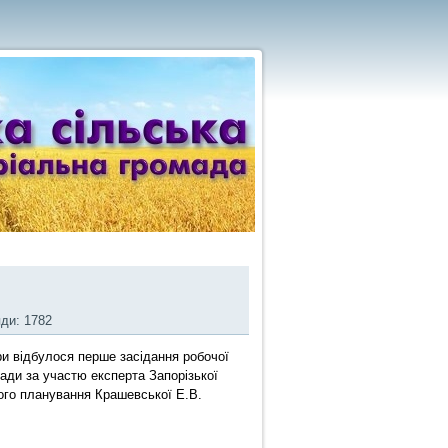
яди: 1782
и відбулося перше засідання робочої
мади за участю експерта Запорізької
ного планування Крашевської Е.В.