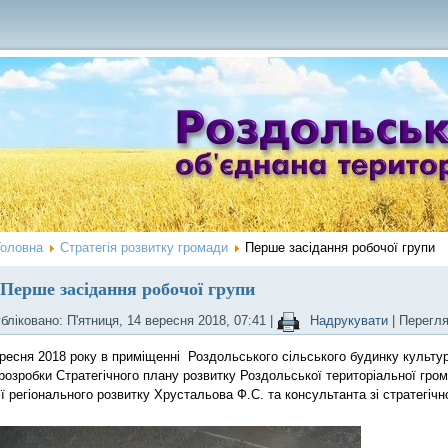
Головна
Стратегія розвитку громади
Перше засідання робочої групи
Перше засідання робочої групи
бліковано: П'ятниця, 14 вересня 2018, 07:41
|
Надрукувати
| Перегл
сня 2018 року в приміщенні Роздольського сільського будинку культур
 розробки Стратегічного плану розвитку Роздольської територіальної гро
ї регіонального розвитку Хрустальова Ф.С. та консультанта зі стратегіч