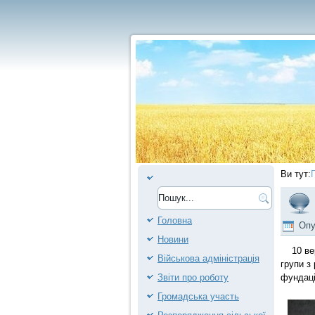
Ви тут:
Головна
Опу
Новини
10 вере
Військова адміністрація
групи з
фундаці
Звіти про роботу
Громадська участь