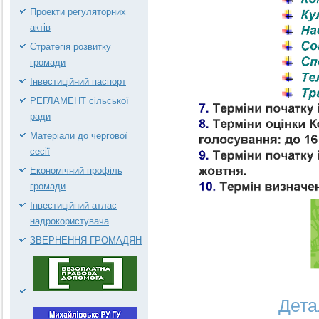
Проекти регуляторних
актів
Стратегія розвитку
громади
Інвестиційний паспорт
РЕГЛАМЕНТ сільської
ради
Матеріали до чергової
сесії
Економічний профіль
громади
Інвестиційний атлас
надрокористувача
ЗВЕРНЕННЯ ГРОМАДЯН
Дета