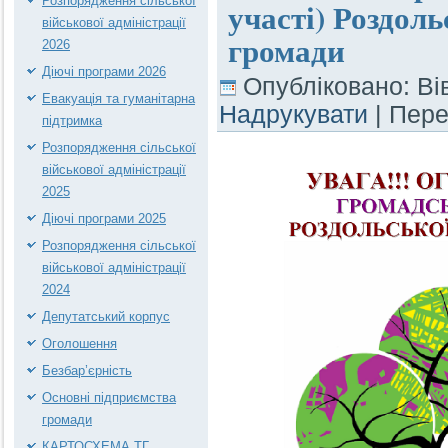
Розпорядження сільської
участі) Роздоль
військової адміністрації
громади
2026
Діючі програми 2026
Опубліковано: Ві
Евакуація та гуманітарна
Надрукувати
| Пер
підтримка
Розпорядження сільської
військової адміністрації
2025
Діючі програми 2025
Розпорядження сільської
військової адміністрації
2024
Депутатський корпус
Оголошення
Безбар’єрність
Основні підприємства
громади
КАРТОСХЕМА ТГ