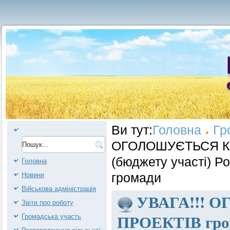
Ви тут:
Головна
Гр
ОГОЛОШУЄТЬСЯ КО
(бюджету участі) Р
Головна
Новини
громади
Військова адміністрація
УВАГА!!! 
Звіти про роботу
ПРОЕКТІВ гром
Громадська участь