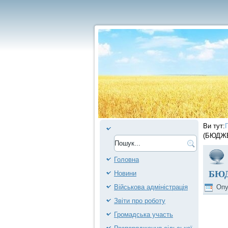
Ви тут:
(БЮДЖЕ
Головна
БЮД
Новини
Військова адміністрація
Опу
Звіти про роботу
Громадська участь