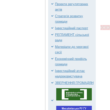
Проекти регуляторних
актів
Стратегія розвитку
громади
Інвестиційний паспорт
РЕГЛАМЕНТ сільської
ради
Матеріали до чергової
сесії
Економічний профіль
громади
Інвестиційний атлас
надрокористувача
ЗВЕРНЕННЯ ГРОМАДЯН